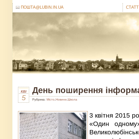
ПОШТА@LUBIN.IN.UA
СТАТТ
День поширення інформа
КВІ
5
Рубрика:
Місто
,
Новини
,
Школа
3 квітня 2015 р
«Один одному
Великолюбінс