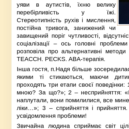
уяви в аутистів, їхню велику
перебірливість у їжі.
Стереотипність рухів і мислення,
постійна тривога, занижений чи
завищений поріг чутливості, відсутні
соціалізації – ось головні проблеми
розповіла про альтернативні методи 
TEACCH. PECKS. ABA-терапія.
Інша гостя, п.Надя більше зосередилас
якими ті стикаються, маючи дити
проходять три етапи своєї поведінки: 
мною? За що?»; 2 – несприйняття: «
наплутали, вони помилилися, все минет
ліки…»; 3 – сприйняття і прийняття.
усвідомлення проблеми!
Звичайна людина сприймає світ ціл