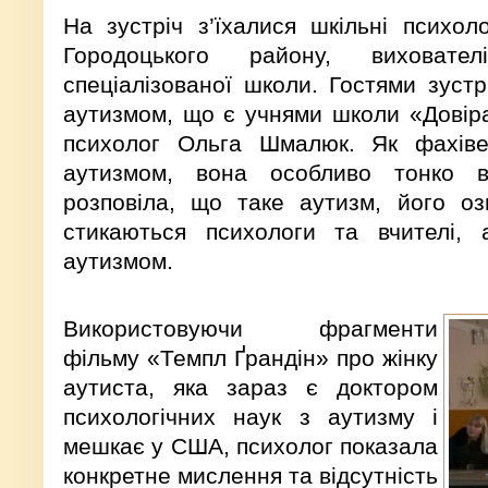
На зустріч з’їхалися шкільні психол
Городоцького району, виховател
спеціалізованої школи. Гостями зустр
аутизмом, що є учнями школи «Довіра
психолог Ольга Шмалюк. Як фахів
аутизмом, вона особливо тонко в
розповіла, що таке аутизм, його оз
стикаються психологи та вчителі, 
аутизмом.
Використовуючи фрагменти
фільму «Темпл Ґрандін» про жінку
аутиста, яка зараз є доктором
психологічних наук з аутизму і
мешкає у США, психолог показала
конкретне мислення та відсутність