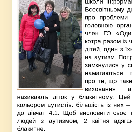
школи інформац
Всесвітньому д
про проблеми а
головною орган
член ГО «Оди
котра разом із 
дітей, один з ї
на аутизм. Попр
замкнулися у с
намагаються 
про те, що таке
виховання а
називають діток у блакитному. Цей
кольором аутистів: більшість із них –
до дівчат 4:1. Щоб висловити своє 
людей з аутизмом, 2 квітня вдяг
блакитне.