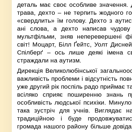
деталь має своє особливе значення. Д
трава, дехто – не терпить жодного го
«свердлить» їм голову. Дехто з аутис
ані слова, а дехто написав чудову 
мультфільми, зняв неперевершені ф
світ! Моцарт, Білл Ґейтс, Уолт Дисней
Спілберґ – ось лише деякі імена с
страждали на аутизм.
Дирекція Великолюбінської загальноос
важливість проблеми і відсутність пов
уже другий рік поспіль радо приймає т
всіляко сприяє поширенню знань 
особливість людської психіки. Минуло
така зустріч для учнів. Виглядає н
традиційною і буде продовжувати
громада нашого району більше довіда