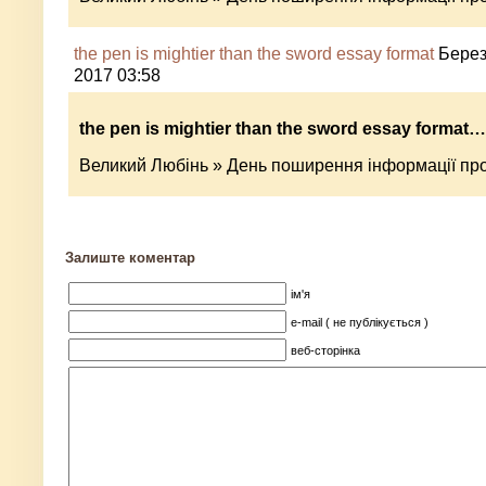
the pen is mightier than the sword essay format
Берез
2017 03:58
the pen is mightier than the sword essay format…
Великий Любінь » День поширення інформації пр
Залиште коментар
ім'я
e-mail ( не публікується )
веб-сторінка