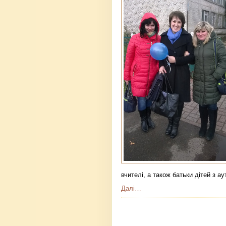
вчителі, а також батьки дітей з а
Далі…