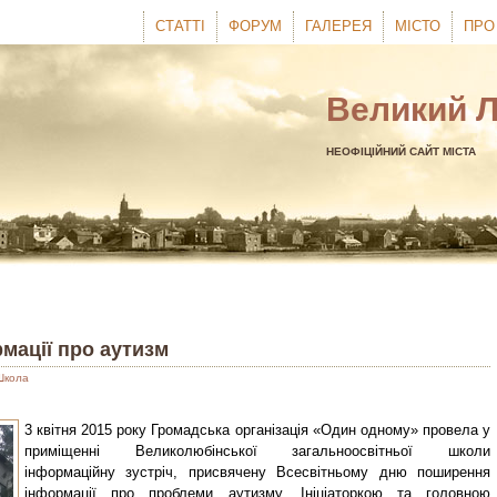
СТАТТІ
ФОРУМ
ГАЛЕРЕЯ
МІСТО
ПРО
Великий 
НЕОФІЦІЙНИЙ САЙТ МІСТА
мації про аутизм
Школа
3 квітня 2015 року Громадська організація «Один одному» провела у
приміщенні Великолюбінської загальноосвітньої школи
інформаційну зустріч, присвячену Всесвітньому дню поширення
інформації про проблеми аутизму. Ініціаторкою та головною