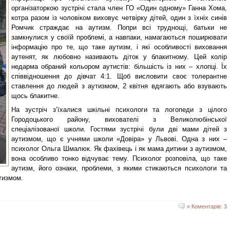
організаторкою зустрічі стала член ГО «Один одному» Ганна Хома,
котра разом із чоловіком виховує четвірку дітей, один з їхніх синів
Ромчик страждає на аутизм. Попри всі труднощі, батьки не
замкнулися у своїй проблемі, а навпаки, намагаються поширювати
інформацію про те, що таке аутизм, і які особливості виховання
аутенят, як любовно називають діток у блакитному. Цей колір
недарма обраний кольором аутистів: більшість із них – хлопці. Їх
співвідношення до дівчат 4:1. Щоб висловити своє толерантне
ставлення до людей з аутизмом, 2 квітня вдягають або взувають
щось блакитне.
На зустріч з’їхалися шкільні психологи та логопеди з цілого
Городоцького району, вихователі з Великолюбінської
спеціалізованої школи. Гостями зустрічі були дві мами дітей з
аутизмом, що є учнями школи «Довіра» у Львові. Одна з них –
психолог Ольга Шмалюк. Як фахівець і як мама дитини з аутизмом,
вона особливо тонко відчуває тему. Психолог розповіла, що таке
аутизм, його ознаки, проблеми, з якими стикаються психологи та
утизмом.
» Коментарів: 3