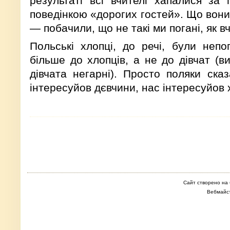
результаті всі вчителі хапалися за 
поведінкою «дорогих гостей». Що вони
— побачили, що не такі ми погані, як в
Польські хлопці, до речі, були непо
більше до хлопців, а не до дівчат (в
дівчата негарні). Просто поляки ска
інтересуйов дєвчини, нас інтересуйов 
Сайт створено на 
Вебмайс