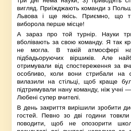
три дні нема науки; 3) приводять с
вигляд. Приїжджають команди з Польщі
Львова і ще якісь. Приємно, що 
виборола перше місце!
А зараз про той турнір. Науки тр
вболівають за свою команду. Я так кр
не могла. В такій атмосфері на
підбадьоруючих віршиків. Але най
отримували від спостереження за вч
особливо, коли вони стрибали на с
вилазили на стільці, щоб краще бу
підтримували нану команду, ніж учні —
Любені супер вчителі.
В день закриття вирішили зробити дис
гостей. Певно зо дві години товкл
поводити, щоб не опозорити шко