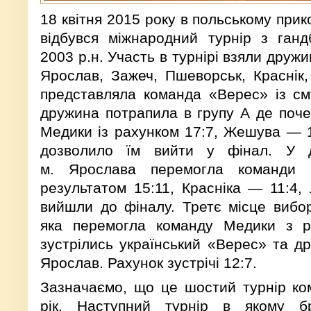
18 квітня 2015 року в польському при
відбувся міжнародний турнір з ганд
2003 р.н. Участь в турнірі взяли дружи
Ярослав, Зажеч, Пшеворськ, Краснік,
представляла команда «Верес» із см
дружина потрапила в групу А де поч
Медики із рахунком 17:7, Жешува — 1
дозволило їм вийти у фінал. У д
м. Ярослава перемогла команди 
результатом 15:11, Красніка — 11:4,
вийшли до фіналу. Третє місце вибо
яка перемогла команду Медики з ра
зустрілись український «Верес» та др
Ярослав. Рахунок зустрічі 12:7.
Зазначаємо, що це шостий турнір ко
рік. Наступний турнір в якому б