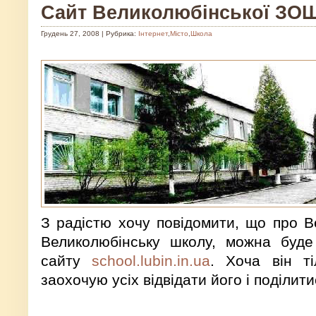
Сайт Великолюбінської ЗО
Грудень 27, 2008 | Рубрика:
Інтернет
,
Місто
,
Школа
З радістю хочу повідомити, що про В
Великолюбінську школу, можна буде
сайту
school.lubin.in.ua
. Хоча він ті
заохочую усіх відвідати його і поділит