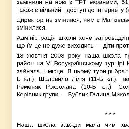
замінили на нові з TFT екранами, 51
також є вільний доступ до Інтернету (н
Директор не змінився, ним є Матків­сь
змінилися.
Адміністрація школи хоче запровадит
що їм це не дуже виходить — діти про
18 жовтня 2008 року наша школа пр
район на VI Всеукраїнському турнірі 
зайняла ІІ місце. В цьому турнірі бра
Б кл.), Шалавило Лілія (11-Б кл.), І
Ременяк Роксолана (10-Б кл.), Сол
Керівник групи — Бублик Галина Микол
* * *
Наша школа завжди мала чим хвал