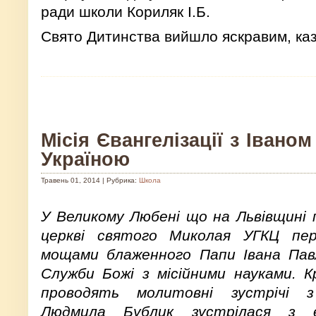
ради школи Кориляк І.Б.
Свято Дитинства вийшло яскравим, ка
Місія Євангелізації з Івано
Україною
Травень 01, 2014 | Рубрика:
Школа
У Великому Любені що на Львівщині 
церкві святого Миколая УГКЦ пер
мощами блаженного Папи Івана Павл
Служби Божі з місійними науками. К
проводять молитовні зустрічі з
Людмила Бублик зустрілася з єр