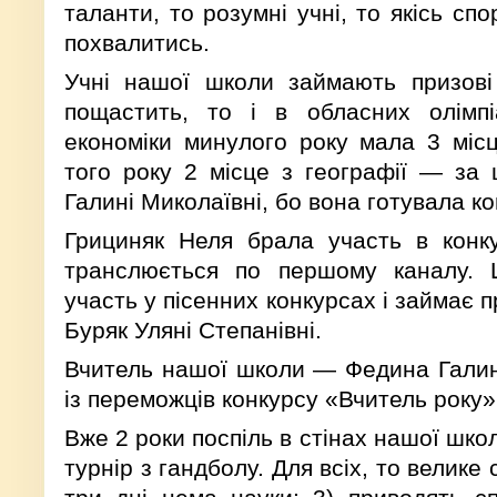
таланти, то розумні учні, то якісь сп
похвалитись.
Учні нашої школи займають призові
пощастить, то і в обласних олімп
економіки минулого року мала 3 місц
того року 2 місце з географії — за
Галині Миколаївні, бо вона готувала к
Грициняк Неля брала участь в конку
транслюється по першому каналу. 
участь у пісенних конкурсах і займає п
Буряк Уляні Степанівні.
Вчитель нашої школи — Федина Галин
із переможців конкурсу «Вчитель року»
Вже 2 роки поспіль в стінах нашої шк
турнір з гандболу. Для всіх, то велике 