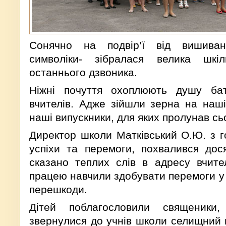
Сонячно на подвір’ї від вишиванок
символіки- зібралася велика шк
останнього дзвоника.
Ніжні почуття охоплюють душу бать
вчителів. Адже зійшли зерна на наші
наші випускники, для яких пролунав сьо
Директор школи Матківський О.Ю. з го
успіхи та перемоги, похвалився дос
сказано теплих слів в адресу вчите
працею навчили здобувати перемоги у 
перешкоди.
Дітей поблагословили священики
звернулися до учнів школи селищний г