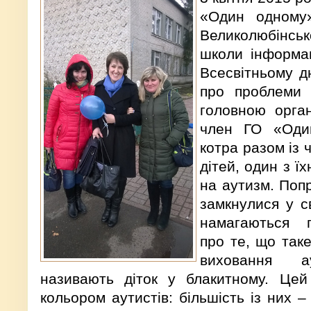
«Один одному
Великолюбінс
школи інформац
Всесвітньому д
про проблеми а
головною орган
член ГО «Оди
котра разом із 
дітей, один з ї
на аутизм. Попр
замкнулися у с
намагаються 
про те, що таке
виховання а
називають діток у блакитному. Цей
кольором аутистів: більшість із них –