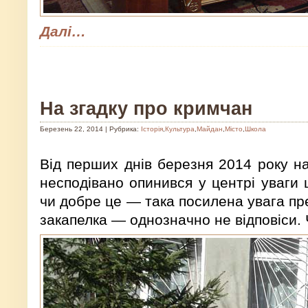
Далі…
На згадку про кримчан
Березень 22, 2014 | Рубрика:
Історія
,
Культура
,
Майдан
,
Місто
,
Школа
Від перших днів березня 2014 року н
несподівано опинився у центрі уваги ц
чи добре це — така посилена увага пре
закапелка — однозначно не відповіси. 