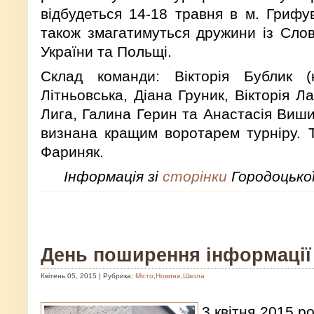
відбудеться 14-18 травня в м. Грифу
також змагатимуться дружини із Слова
України та Польщі.
Склад команди: Вікторія Бублик (к
Літньовська, Діана Груник, Вікторія Л
Лига, Галина Герин та Анастасія Виши
визнана кращим воротарем турніру. 
Фариняк.
Інформація зі
сторінки
Городоцької
День поширення інформації
Квітень 05, 2015 | Рубрика:
Місто
,
Новини
,
Школа
3 квітня 2015 р