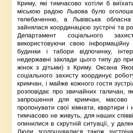
Криму, які тимчасово хотіли б виїхат
міською радою Львова було оголоше
телебаченню, а Львівська обласна 
зайнялася координацією зустрічі та ро
Департамент соціального захи
використовуючи свою інформаційну б
будинки і табори відпочинку, інте
недержавні заклади цього типу до пр
жінок з дітьми) з Криму. Оксана Яко
соціального захисту координує роботу
кримчан, і майже кожного гостя зустр
розповідає про звичайних галичан, як
запрошення для кримчан, масово 
пропонувати свої кімнати, квартири і н
тимчасово не живуть, для наших співві
опинилися в скрутній ситуації, у дал
Люди зголошувалися також зустріча