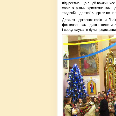
підкреслив, що в цей важкий час
хорів з різних християнських ц
традицій – до якої б церкви не на
Дитячих церковних хорів на Льві
фестиваль саме дитячі колективи
і серед слухачів були представни