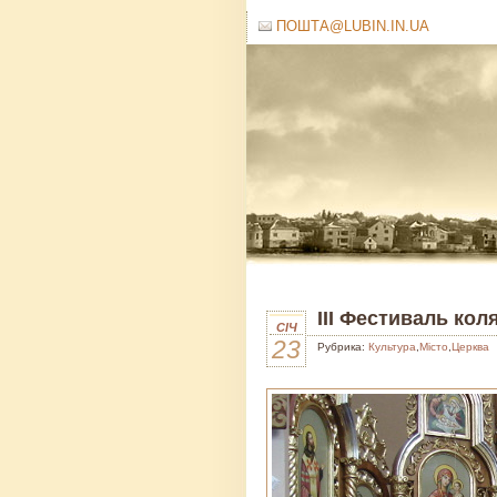
ПОШТА@LUBIN.IN.UA
ІІІ Фестиваль ко
СІЧ
23
Рубрика:
Культура
,
Місто
,
Церква