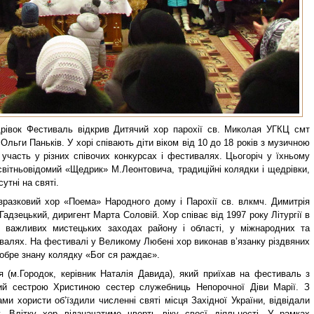
рівок Фестиваль відкрив Дитячий хор парохії св. Миколая УГКЦ смт
Ольги Паньків. У хорі співають діти віком від 10 до 18 років з музичною
 участь у різних співочих конкурсах і фестивалях. Цьогоріч у їхньому
світньовідомий «Щедрик» М.Леонтовича, традиційні колядки і щедрівки,
сутні на святі.
зразковий хор «Поема» Народного дому і Парохії св. влкмч. Димитрія
адзецький, диригент Марта Соловій. Хор співає від 1997 року Літургії в
у важливих мистецьких заходах району і області, у міжнародних та
валях. На фестивалі у Великому Любені хор виконав в’язанку різдвяних
добре знану колядку «Бог ся раждає».
 (м.Городок, керівник Наталія Давида), який приїхав на фестиваль з
ний сестрою Христиною сестер служебниць Непорочної Діви Марії. З
ми хористи об’їздили численні святі місця Західної України, відвідали
. Влітку хор відзначатиме чверть віку своєї діяльності. У рамках