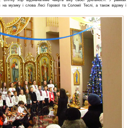
на музику і слова Лесі Горової та Соломії Теслі, а також відому і