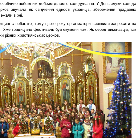
 особливо побожним добрим ділом є колядування. У День злуки коляда
ерков звучала як свідчення єдності українців, збереження прадавніх
лежали вірні.
вщині є небагато, тому цього року організатори вирішили запросити на
. Уже традиційно фестиваль був екуменічним. Як серед виконавців, так
ки різних християнських церков.