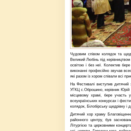
Чудовим співом колядок та щед
Великий Любінь під керівництвом 
освітою і без неї. Колектив бере
виконанні професійно звучав все
які разом із хором співали всі при
На Фестивалі виступив дитячий 
УГКЦ с.Оброшино, керівник Юрій Г
місцевому храмі, бере участь 
всеукраїнських конкурсах і фести
колядок, Білобірську щедрівку і 
Дитячий хор храму Благовіщення
районного центру, був заснова
Літургією та церковними концерта
усі церкви Городоцького району