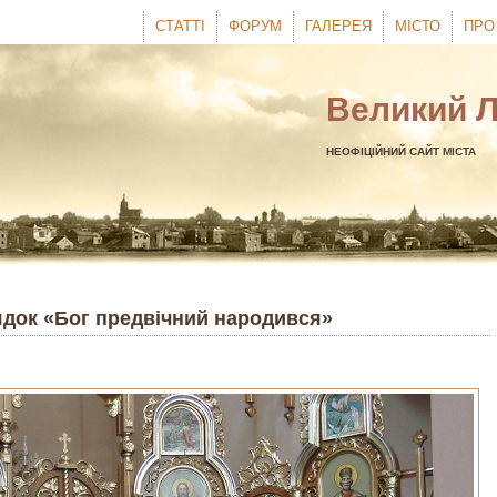
СТАТТІ
ФОРУМ
ГАЛЕРЕЯ
МІСТО
ПРО
Великий 
НЕОФІЦІЙНИЙ САЙТ МІСТА
лядок «Бог предвічний народився»