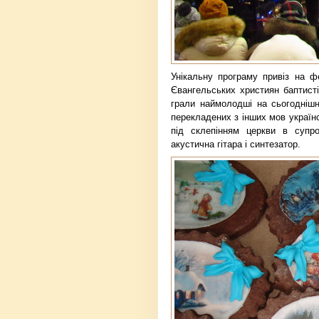
Унікальну програму привіз на ф
Євангельських християн баптисті
грали наймолодші на сьогоднішнь
перекладених з інших мов українс
під склепінням церкви в супров
акустична гітара і синтезатор.