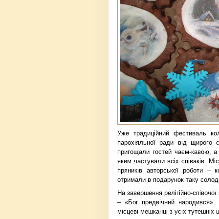
Уже традиційний фестиваль ко
парохіяльної ради від щирого с
пригощали гостей чаєм-кавою, а 
яким частували всіх співаків. Мі
пряників авторської роботи – к
отримали в подарунок таку солодк
На завершення релігійно-співочої 
– «Бог предвічний народився».
місцеві мешканці з усіх тутешніх 