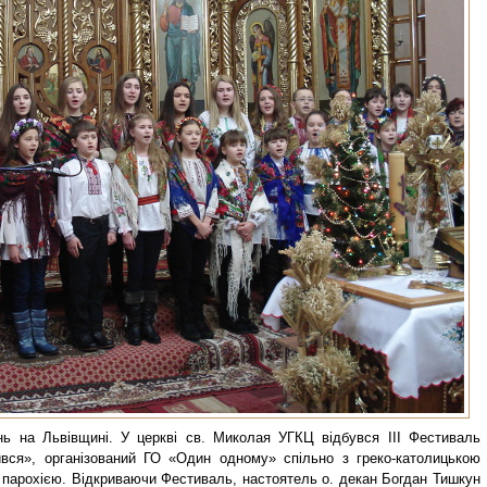
нь на Львівщині. У церкві св. Миколая УГКЦ відбувся ІІІ Фестиваль
вся», організований ГО «Один одному» спільно з греко-католицькою
парохією. Відкриваючи Фестиваль, настоятель о. декан Богдан Тишкун