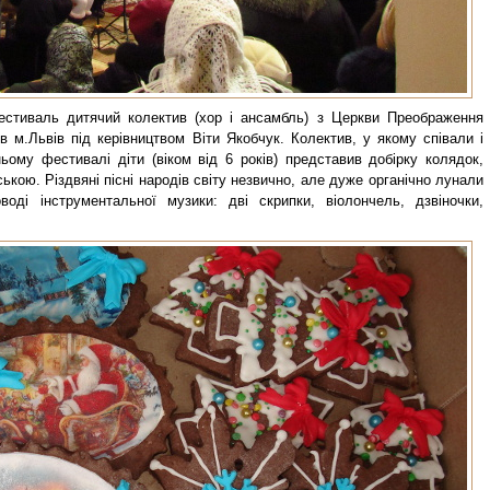
естиваль дитячий колектив (хор і ансамбль) з Церкви Преображення
в м.Львів під керівництвом Віти Якобчук. Колектив, у якому співали і
ому фестивалі діти (віком від 6 років) представив добірку колядок,
ькою. Різдвяні пісні народів світу незвично, але дуже органічно лунали
оді інструментальної музики: дві скрипки, віолончель, дзвіночки,