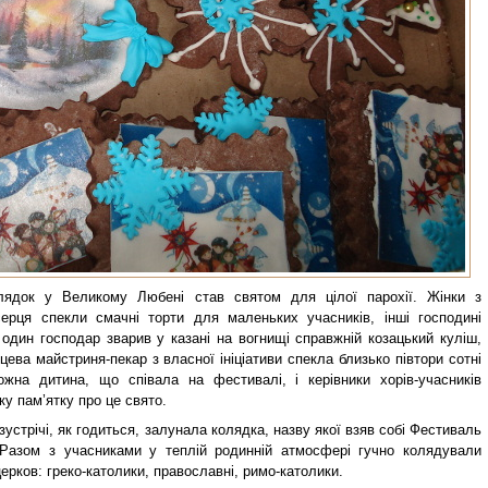
лядок у Великому Любені став святом для цілої парохії. Жінки з
ерця спекли смачні торти для маленьких учасників, інші господині
один господар зварив у казані на вогнищі справжній козацький куліш,
сцева майстриня-пекар з власної ініціативи спекла близько півтори сотні
ожна дитина, що співала на фестивалі, і керівники хорів-учасників
у пам’ятку про це свято.
зустрічі, як годиться, залунала колядка, назву якої взяв собі Фестиваль
 Разом з учасниками у теплій родинній атмосфері гучно колядували
церков: греко-католики, православні, римо-католики.