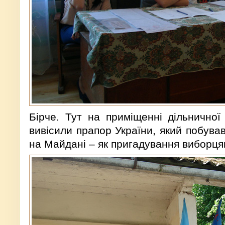
Бірче. Тут на приміщенні дільничної 
вивісили прапор України, який побува
на Майдані – як пригадування виборця