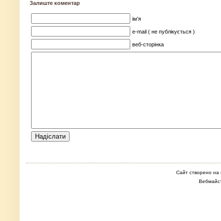
Залиште коментар
ім'я
e-mail ( не публікується )
веб-сторінка
Сайт створено на 
Вебмайс