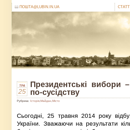
ПОШТА@LUBIN.IN.UA
СТАТТ
Президентські вибори –
ТРА
25
по-сусідству
Рубрика:
Історія
,
Майдан
,
Місто
Сьогодні, 25 травня 2014 року відб
України. Зважаючи на результати кіль