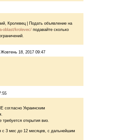
ий, Кролевец | Подать объявление на
a-oblast/krolevec/
подавайте сколько
ограничений.
Жовтень 18, 2017 09:47
7:55
Е согласно Украинским
.
ребуется открытия виз.
я с 3 мес до 12 месяцев, с дальнейшим