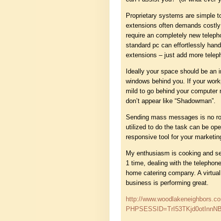
Proprietary systems are simple t
extensions often demands costl
require an completely new telep
standard pc can effortlessly hand
extensions – just add more telep
Ideally your space should be an i
windows behind you. If your workp
mild to go behind your computer 
don’t appear like “Shadowman”.
Sending mass messages is no roc
utilized to do the task can be op
responsive tool for your marketi
My enthusiasm is cooking and ser
1 time, dealing with the telephon
home catering company. A virtual
business is performing great.
http://www.woodlakeneighbors.c
PHPSESSID=TrI53TKjd0otInnNB