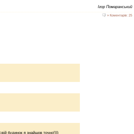
Ігор Помаранський
» Коментарів: 25
свій будинок я знайшов точно!)))