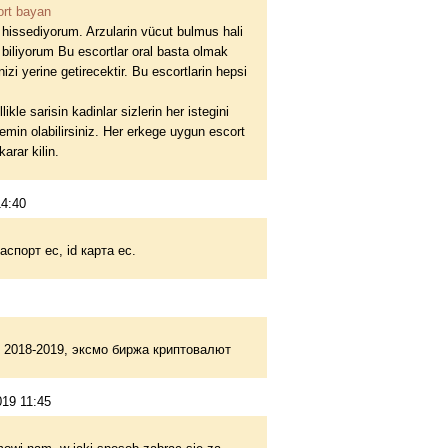
ort bayan
 hissediyorum. Arzularin vücut bulmus hali
iz biliyorum Bu escortlar oral basta olmak
nizi yerine getirecektir. Bu escortlarin hepsi
ikle sarisin kadinlar sizlerin her istegini
emin olabilirsiniz. Her erkege uygun escort
arar kilin.
4:40
спорт ес, id карта ес.
з 2018-2019, эксмо биржа криптовалют
019 11:45