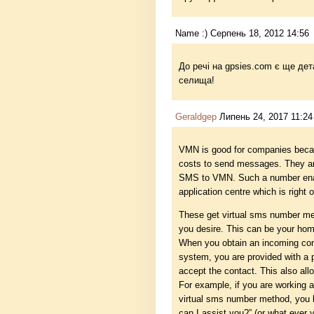
Name :) Серпень 18, 2012 14:56
До речі на gpsies.com є ще де
селища!
Geraldgep
Липень 24, 2017 11:24
VMN is good for companies becau
costs to send messages. They are 
SMS to VMN. Such a number enab
application centre which is right 
These get virtual sms number met
you desire. This can be your home
When you obtain an incoming cont
system, you are provided with a p
accept the contact. This also al
For example, if you are working 
virtual sms number method, you kn
can I assist you?” (or what ever