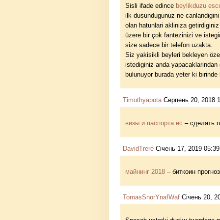
Sisli ifade edince
beylikduzu esc
ilk dusundugunuz ne canlandigini
olan hatunlari akliniza getirdigin
üzere bir çok fantezinizi ve istegi
size sadece bir telefon uzakta.
Siz yakisikli beyleri bekleyen özell
istediginiz anda yapacaklarindan 
bulunuyor burada yeter ki birinde k
Timothyapota
Серпень 20, 2018 1
визы и паспорта ес
– сделать па
DavidTrere
Січень 17, 2019 05:39
майнинг 2018
– биткоин прогно
TomasSnorYnafWaf
Січень 20, 2