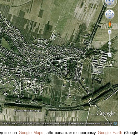
адніше на
Google Maps
, або завантажте програму
Google Earth
(Google