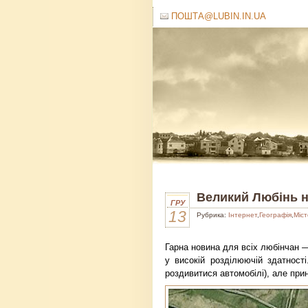
ПОШТА@LUBIN.IN.UA
Великий Любінь н
ГРУ
13
Рубрика:
Інтернет
,
Географія
,
Міст
Гарна новина для всіх любінчан 
у високій розділюючій здатност
роздивитися автомобілі), але при