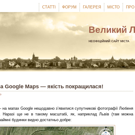
СТАТТІ
ФОРУМ
ГАЛЕРЕЯ
МІСТО
ПРО
Великий 
НЕОФІЦІЙНИЙ САЙТ МІСТА
а Google Maps — якість покращилася!
о
— на мапах Google нещодавно з’явилися супутникові фотографії Любеня
і. Наразі ще не в такому масштабі, як, наприклад Львів (там можна
наймні будинки видно достатньо добре: