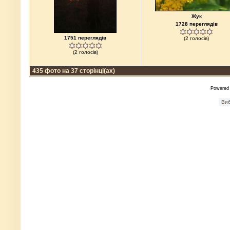
Жук
1728 переглядів
1751 переглядів
(2 голосів)
(2 голосів)
435 фото на 37 сторінці(ах)
Powered