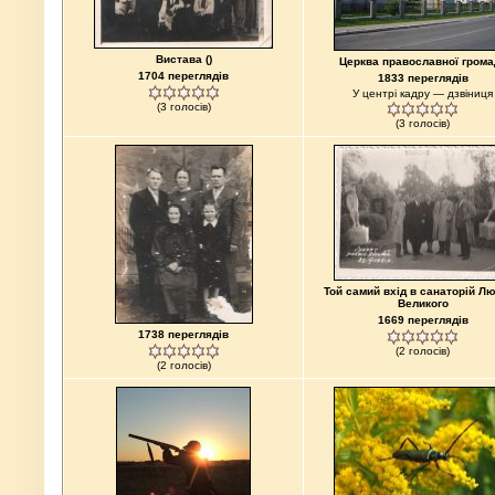
Вистава ()
Церква православної грома
1704 переглядів
1833 переглядів
У центрі кадру — дзвіниця
(3 голосів)
(3 голосів)
Той самий вхід в санаторій Л
Великого
1669 переглядів
1738 переглядів
(2 голосів)
(2 голосів)