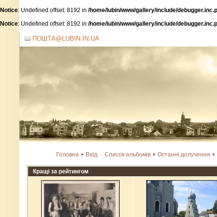
Notice
: Undefined offset: 8192 in
/home/lubin/www/gallery/include/debugger.inc.
Notice
: Undefined offset: 8192 in
/home/lubin/www/gallery/include/debugger.inc.
ПОШТА@LUBIN.IN.UA
Головна
Вхід
Список альбомів
Останні долучення
Кращі за рейтингом