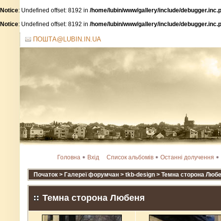
Notice
: Undefined offset: 8192 in
/home/lubin/www/gallery/include/debugger.inc.
Notice
: Undefined offset: 8192 in
/home/lubin/www/gallery/include/debugger.inc.
ПОШТА@LUBIN.IN.UA
Головна
Вхід
Список альбомів
Останні долучення
Початок
>
Галереї форумчан
>
tkb-design
>
Темна сторона Люб
Темна сторона Любеня