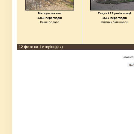
Матвушова яма
Так,як і 12 років тому!
1368 переглядів
1667 переглядів
Вічне болото
Смітник біля школи
12 фото на 1 сторінці(ах)
Powered