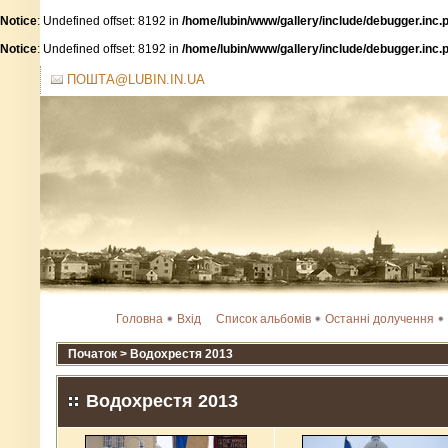
Notice
: Undefined offset: 8192 in
/home/lubin/www/gallery/include/debugger.inc.
Notice
: Undefined offset: 8192 in
/home/lubin/www/gallery/include/debugger.inc.
ПОШТА@LUBIN.IN.UA
Головна
Вхід
Список альбомів
Останні долучення
Початок
>
Водохрестя 2013
Водохрестя 2013