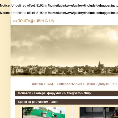
Notice
: Undefined offset: 8192 in
/home/lubin/www/gallery/include/debugger.inc.
Notice
: Undefined offset: 8192 in
/home/lubin/www/gallery/include/debugger.inc.
ПОШТА@LUBIN.IN.UA
Головна
Вхід
Список альбомів
Останні долучення
Початок
>
Галереї форумчан
>
OlegSeth
>
Звірі
Кращі за рейтингом - Звірі