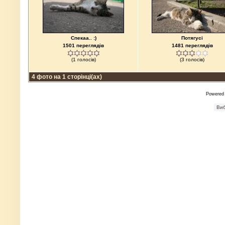
Спекаа.. :)
Потягусі
1501 переглядів
1481 переглядів
(1 голосів)
(3 голосів)
4 фото на 1 сторінці(ах)
Powered