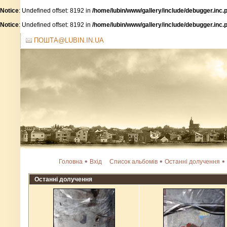
Notice
: Undefined offset: 8192 in
/home/lubin/www/gallery/include/debugger.inc.
Notice
: Undefined offset: 8192 in
/home/lubin/www/gallery/include/debugger.inc.
ПОШТА@LUBIN.IN.UA
Головна
Вхід
Список альбомів
Останні долучення
Останні долучення