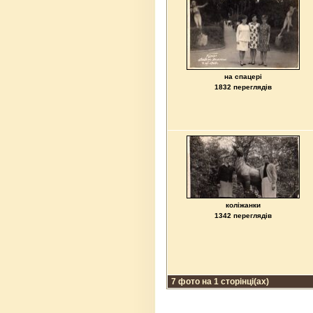
на спацері
1832 переглядів
коліжанки
1342 переглядів
7 фото на 1 сторінці(ах)