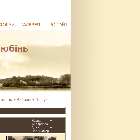
ФОРУМ
ГАЛЕРЕЯ
ПРО САЙТ
Любінь
йтингом
Вибрані
Пошук
Назва
+
-
Ім`я файла
+
-
Дата
+
-
Пор. номер
+
-