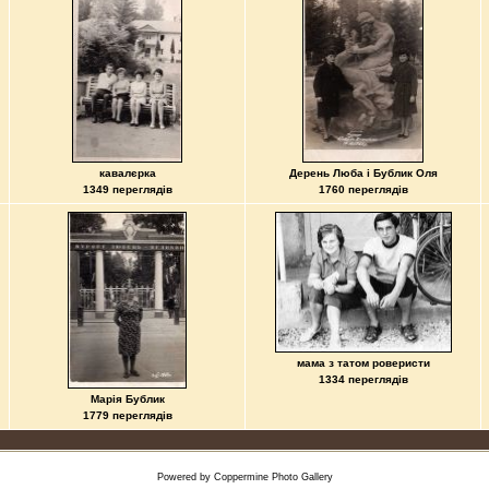
кавалєрка
Дерень Люба і Бублик Оля
1349 переглядів
1760 переглядів
мама з татом роверисти
1334 переглядів
Марія Бублик
1779 переглядів
Powered by
Coppermine Photo Gallery