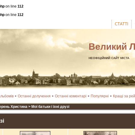
php
on line
112
php
on line
112
СТАТТІ
Великий 
НЕОФІЦІЙНИЙ САЙТ МІСТА
альбомів
Останні долучення
Останні коментарі
Популярні
Кращі за ре
ерень Христина
>
Мої батьки і їхні друзі
зі