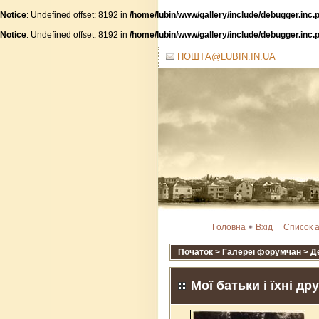
Notice
: Undefined offset: 8192 in
/home/lubin/www/gallery/include/debugger.inc.
Notice
: Undefined offset: 8192 in
/home/lubin/www/gallery/include/debugger.inc.
ПОШТА@LUBIN.IN.UA
Головна
Вхід
Список 
Початок
>
Галереї форумчан
>
Д
Мої батьки і їхні дру