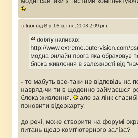
модні сайтики з тестами комплектуюч
Igor
від Вів, 08 квітня, 2008 2:09 pm
dobriy написав:
http://www.extreme.outervision.com/psuc
модна онлайн прога яка обраховує по
блока живлення в залежності від "на
- то мабуть все-таки не відповідь на 
навряд-чи ти в щоденно займаєшся р
блока живлення.
але за лінк спасибі
поновити відеокарту.
до речі, може створити на форумі ок
питань щодо комп'ютерного заліза?