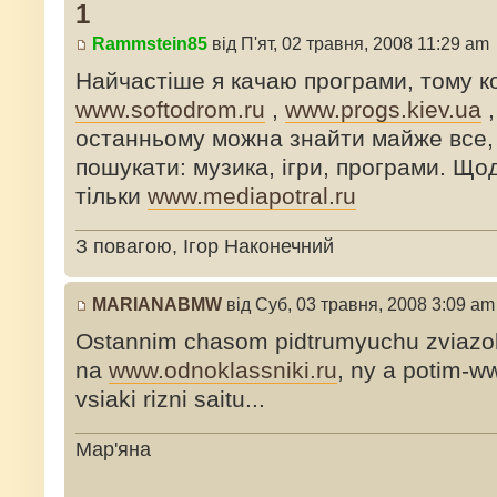
1
Rammstein85
від П'ят, 02 травня, 2008 11:29 am
Найчастіше я качаю програми, тому 
www.softodrom.ru
,
www.progs.kiev.ua
останньому можна знайти майже все, 
пошукати: музика, ігри, програми. Що
тільки
www.mediapotral.ru
З повагою, Ігор Наконечний
MARIANABMW
від Суб, 03 травня, 2008 3:09 am
Ostannim chasom pidtrumyuchu zviazok
na
www.odnoklassniki.ru
, ny a potim-w
vsiaki rizni saitu...
Мар'яна