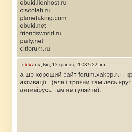
ebuki.lionhost.ru
ciscolab.ru
planetaknig.com
ebuki.net
friendsworld.ru
paily.net
citforum.ru
bluz
від Вів, 13 травня, 2008 5:32 pm
а ще хороший сайт forum.xakep.ru - кря
активації...(але і трояни там десь кру
антивіруса там не гуляйте).