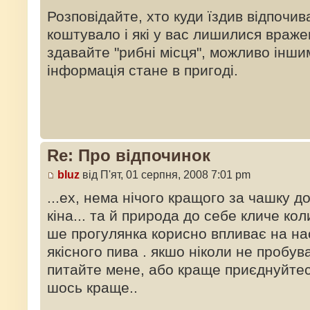
Розповідайте, хто куди їздив відпочива
коштувало і які у вас лишилися враж
здавайте "рибні місця", можливо інш
інформація стане в пригоді.
Re: Про відпочинок
bluz
від П'ят, 01 серпня, 2008 7:01 pm
...ех, нема нічого кращого за чашку д
кіна... та й природа до себе кличе кол
ше прогулянка корисно впливає на наст
якісного пива . якшо ніколи не пробув
питайте мене, або краще приєднуйтес
шось краще..