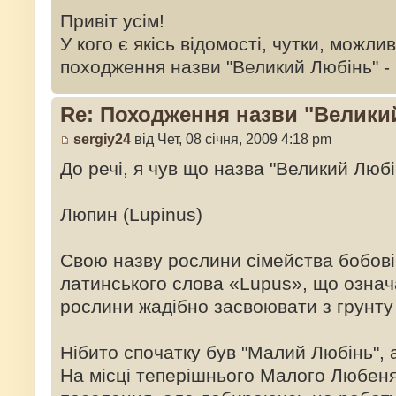
Привіт усім!
У кого є якісь відомості, чутки, можли
походження назви "Великий Любінь" -
Re: Походження назви "Велики
sergiy24
від Чет, 08 січня, 2009 4:18 pm
До речі, я чув що назва "Великий Любін
Люпин (Lupinus)
Свою назву рослини сімейства бобові
латинського слова «Lupus», що означа
рослини жадібно засвоювати з грунту
Нібито спочатку був "Малий Любінь", а
На місці теперішнього Малого Любен