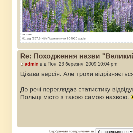
люпин
01.jpg (257.9 Кіб) Переглянуто 804926 разів
Re: Походження назви "Велики
admin
від Пон, 23 березня, 2009 10:04 pm
Цікава версія. Але трохи відрізняється
До речі переглядав статистику відвід
Польщі місто з такою самою назвою.
Відображати повідомлення за: