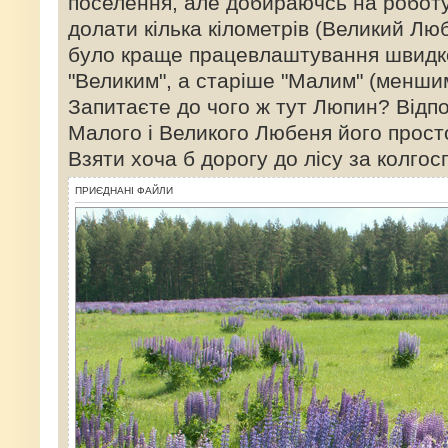
поселення, але добираючсь на роботу
долати кілька кілометрів (Великий Люб
було краще працевлаштування швидко
"Великим", а старіше "Малим" (менши
Запитаєте до чого ж тут Люпин? Відпо
Малого і Великого Любеня його прост
Взяти хоча б дорогу до лісу за колго
ПРИЄДНАНІ ФАЙЛИ