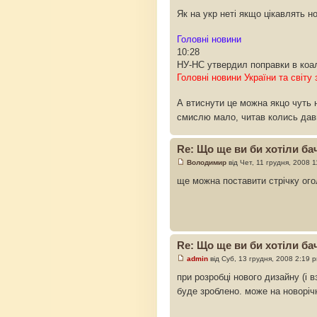
Як на укр неті якщо цікавлять н
Головні новини
10:28
НУ-НС утвердил поправки в коал
Головні новини України та світу 
А втиснути це можна якцо чуть н
смислю мало, читав колись дав
Re: Що ще ви би хотіли бач
Володимир
від Чет, 11 грудня, 2008 
ще можна поставити стрічку ого
Re: Що ще ви би хотіли бач
admin
від Суб, 13 грудня, 2008 2:19 
при розробці нового дизайну (і 
буде зроблено. може на новоріч