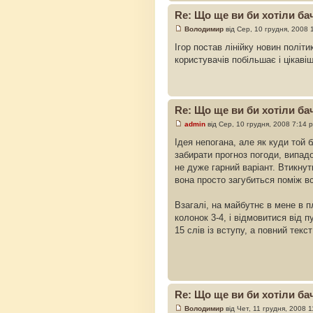
Re: Що ще ви би хотіли бач
Володимир
від Сер, 10 грудня, 2008 
Ігор постав лінійку новин політик
користувачів побільшає і цікаві
Re: Що ще ви би хотіли бач
admin
від Сер, 10 грудня, 2008 7:14 
Ідея непогана, але як куди той 
забирати прогноз погоди, випадо
не дуже гарний варіант. Втикнут
вона просто загубиться поміж всі
Взагалі, на майбутнє в мене в п
колонок 3-4, і відмовитися від п
15 слів із вступу, а повний текст
Re: Що ще ви би хотіли бач
Володимир
від Чет, 11 грудня, 2008 