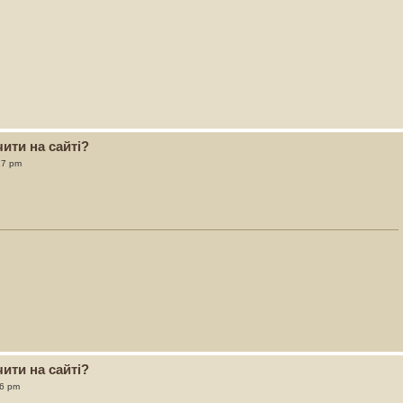
ити на сайті?
17 pm
ити на сайті?
06 pm