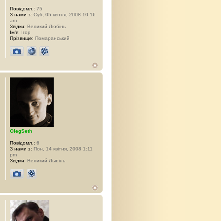
Повідомл.:
75
З нами з:
Суб, 05 квітня, 2008 10:16
am
Звідки:
Великий Любінь
Ім'я:
Ігор
Прізвище:
Помаранський
OlegSeth
Повідомл.:
6
З нами з:
Пон, 14 квітня, 2008 1:11
pm
Звідки:
Великий Льюінь