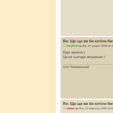
Re: Що ще ви би хотіли бач
OlegSeth
від Вів, 16 грудня, 2008 10:
Курс валюти:)
Це на сьогодні актуально:-/
Олег Помаранський
Re: Що ще ви би хотіли бач
admin
від Пон, 23 березня, 2009 10: