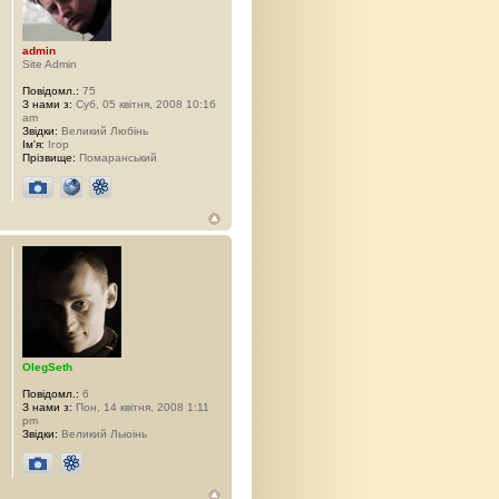
admin
Site Admin
Повідомл.:
75
З нами з:
Суб, 05 квітня, 2008 10:16
am
Звідки:
Великий Любінь
Ім'я:
Ігор
Прізвище:
Помаранський
OlegSeth
Повідомл.:
6
З нами з:
Пон, 14 квітня, 2008 1:11
pm
Звідки:
Великий Льюінь