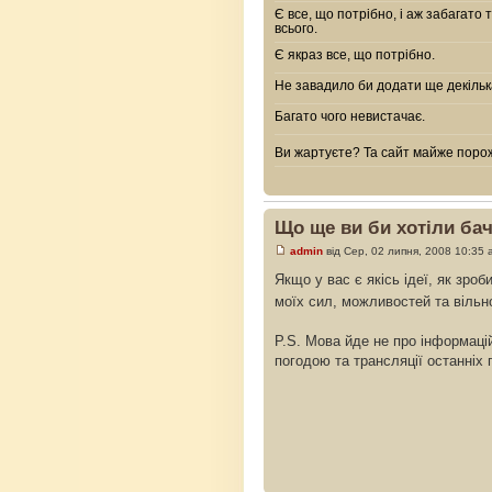
Є все, що потрібно, і аж забагато 
всього.
Є якраз все, що потрібно.
Не завадило би додати ще декільк
Багато чого невистачає.
Ви жартуєте? Та сайт майже поро
Що ще ви би хотіли бач
admin
від Сер, 02 липня, 2008 10:35 
Якщо у вас є якісь ідеї, як зро
моїх сил, можливостей та вільно
P.S. Мова йде не про інформаці
погодою та трансляції останніх