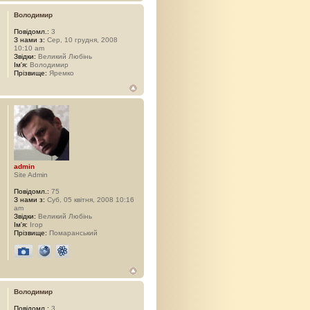
Володимир
Повідомл.:
3
З нами з:
Сер, 10 грудня, 2008
10:10 am
Звідки:
Великий Любінь
Ім'я:
Володимир
Прізвище:
Яремко
admin
Site Admin
Повідомл.:
75
З нами з:
Суб, 05 квітня, 2008 10:16
am
Звідки:
Великий Любінь
Ім'я:
Ігор
Прізвище:
Помаранський
Володимир
Повідомл.:
3