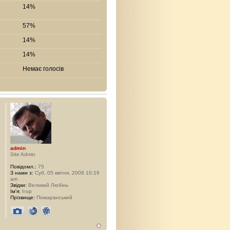
14%
57%
14%
14%
Немає голосів
admin
Site Admin
Повідомл.:
75
З нами з:
Суб, 05 квітня, 2008 10:16
am
Звідки:
Великий Любінь
Ім'я:
Ігор
Прізвище:
Помаранський