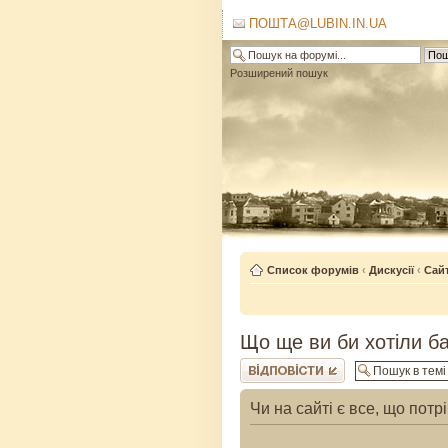
ПОШТА@LUBIN.IN.UA
Розширений пошук
Список форумів
‹
Дискусії
‹
Сай
Що ще ви би хотіли ба
Відповісти
Чи на сайті є все, що потр