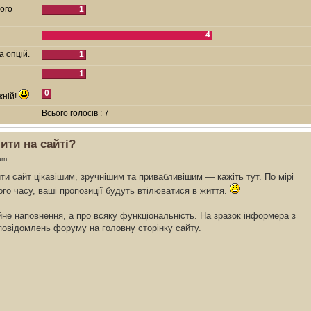
того
1
4
а опцій.
1
1
0
жній!
Всього голосів : 7
ити на сайті?
am
бити сайт цікавішим, зручнішим та привабливішим — кажіть тут. По мірі
го часу, ваші пропозиції будуть втілюватися в життя.
йне наповнення, а про всяку функціональність. На зразок інформера з
 повідомлень форуму на головну сторінку сайту.