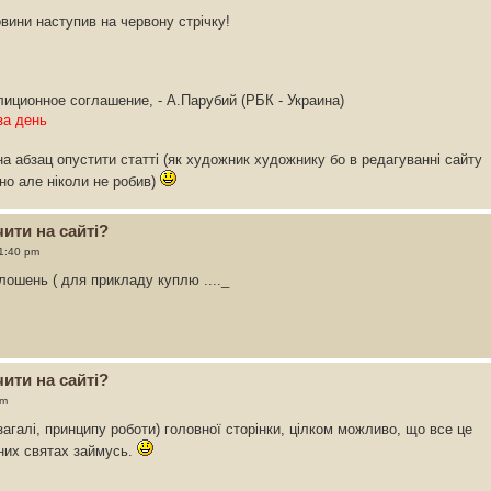
овини наступив на червону стрічку!
иционное соглашение, - А.Парубий (РБК - Украина)
за день
а абзац опустити статті (як художник художнику бо в редагуванні сайту
но але ніколи не робив)
ити на сайті?
11:40 pm
лошень ( для прикладу куплю ...._
ити на сайті?
pm
взагалі, принципу роботи) головної сторінки, цілком можливо, що все це
них святах займусь.