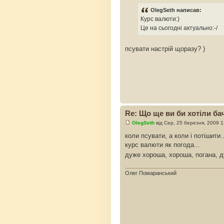
OlegSeth написав:
Курс валюти:)
Це на сьогодні актуально:-/
псувати настрій щоразу? )
Re: Що ще ви би хотіли бач
OlegSeth
від Сер, 25 березня, 2009 
коли псувати, а коли і потішити..
курс валюти як погода...
дуже хороша, хороша, погана, д
Олег Помаранський