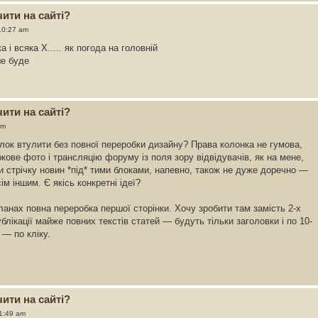
ити на сайті?
10:27 am
а і всяка Х..... як погода на головній
ше буде
ити на сайті?
pm
блок втулити без повної переробки дизайну? Права колонка не гумова,
кове фото і трансляцію форуму із поля зору відвідувачів, як на мене,
и стрічку новин *під* тими блоками, напевно, також не дуже доречно —
м іншим. Є якісь конкретні ідеї?
ланах повна переробка першої сторінки. Хочу зробити там замість 2-х
ублікації майже повних текстів статей — будуть тільки заголовки і по 10-
 — по кліку.
ити на сайті?
11:49 am