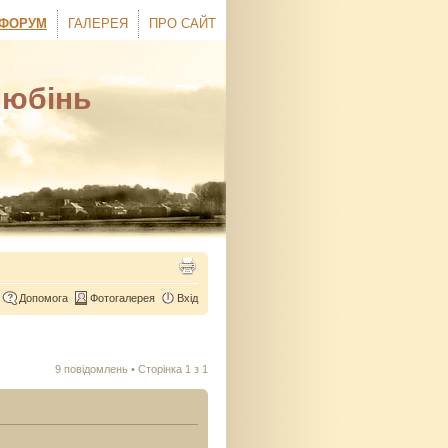
ФОРУМ
ГАЛЕРЕЯ
ПРО САЙТ
Любінь
Допомога
Фотогалерея
Вхід
9 повідомлень • Сторінка
1
з
1