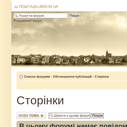
ПОШТА@LUBIN.IN.UA
Розширений пошук
Список форумів
‹
Обговорення публікацій
‹
Сторінки
Сторінки
Створити нову тему
В цьому форумі немає повідом