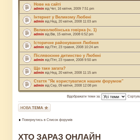
Нове на сайті
admin
від Чет, 16 квітня, 2009 7:51 pm
Інтернет у Великому Любені
admin
від Нед, 20 квітня, 2008 11:03 am
Великолюбінська говірка (ч. 1)
admin
від Вів, 15 квітня, 2008 6:52 pm
Історичне районування Любеня
admin
від П'ят, 23 травня, 2008 10:24 am
Післявоєнне дитинство у Любені
admin
від П'ят, 23 травня, 2008 9:50 am
Що таке загата?
admin
від Нед, 20 квітня, 2008 11:15 am
Стаття "Як користуватися нашим форумом"
admin
від Сер, 09 квітня, 2008 12:08 pm
Відображати теми за:
Сортув
Створити нову тему
Повернутись в Список форумів
ХТО ЗАРАЗ ОНЛАЙН