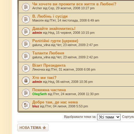
Чи хочете ви прожити все життя в Любені?
Archer
від Сер, 29 жовтня, 2008 10:27 pm
В. Любінь і сусіди
Макогін
від П'ят, 14 листопада, 2008 6:49 am
Давайте знайомитись!
admin
від Нед, 15 червня, 2008 10:15 pm
Релігійні гурти (церкви)
galuna_vilna
від Чет, 23 квітня, 2009 2:47 pm
Таланти Любеня
galuna_vilna
від Чет, 23 квітня, 2009 2:42 pm
Візит Президента
Ляночка
від П'ят, 31 жовтня, 2008 6:08 pm
Хто ми такі?
admin
від Нед, 06 квітня, 2008 10:36 pm
Пожежна частина
OlegSeth
від П'ят, 24 жовтня, 2008 11:30 pm
Добре там, де нас нема
bluz
від П'ят, 04 липня, 2008 5:53 pm
Відображати теми за:
Сортув
Створити нову тему