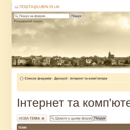
ПОШТА@LUBIN.IN.UA
Розширений пошук
Список форумів
‹
Дискусії
‹
Інтернет та комп'ютери
Інтернет та комп'ют
Створити нову тему
ТЕМИ