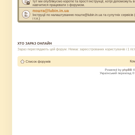
тут ми опублікуємо короткі та прості інструкції, котрі допоможуть
навчитися працювати з форумом.
пошта@lubin.in.ua
Інструції по налаштуванню пошти@lubin.in.ua та супутніх сервісів 
і т.п.)
ХТО ЗАРАЗ ОНЛАЙН
Зараз переглядають цей форум: Немає зареєстрованих користувачів і 1 гіс
Ко
Список форумів
Powered by
phpBB
©
Український переклад 