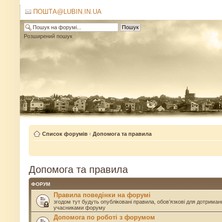
ПОШТА@LUBIN.IN.UA
Розширений пошук
Список форумів
‹
Допомога та правила
Допомога та правила
ФОРУМ
Правила поведінки на форумі
згодом тут будуть опубліковані правила, обов’язкові для дотриман
учасниками форуму
Допомога по роботі з форумом