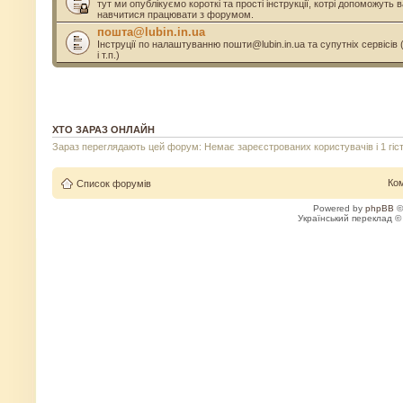
тут ми опублікуємо короткі та прості інструкції, котрі допоможуть
навчитися працювати з форумом.
пошта@lubin.in.ua
Інструції по налаштуванню пошти@lubin.in.ua та супутніх сервісів 
і т.п.)
ХТО ЗАРАЗ ОНЛАЙН
Зараз переглядають цей форум: Немає зареєстрованих користувачів і 1 гіс
Ко
Список форумів
Powered by
phpBB
©
Український переклад 