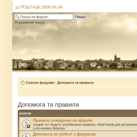
ПОШТА@LUBIN.IN.UA
Розширений пошук
Список форумів
‹
Допомога та правила
Допомога та правила
ФОРУМ
Правила поведінки на форумі
згодом тут будуть опубліковані правила, обов’язкові для дотриман
учасниками форуму
Допомога по роботі з форумом