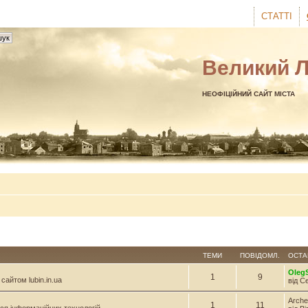
СТАТТІ
Великий 
НЕОФІЦІЙНИЙ САЙТ МІСТА
ТЕМИ
ПОВІДОМЛ.
ОСТА
Oleg
1
9
сайтом lubin.in.ua
від С
Arche
1
11