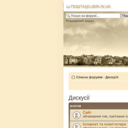
ПОШТА@LUBIN.IN.UA
Розширений пошук
Список форумів
‹
Дискусії
Дискусії
ФОРУМ
Сайт
обговорення тем, пов'язаних із 
Інтернет та комп'ютери