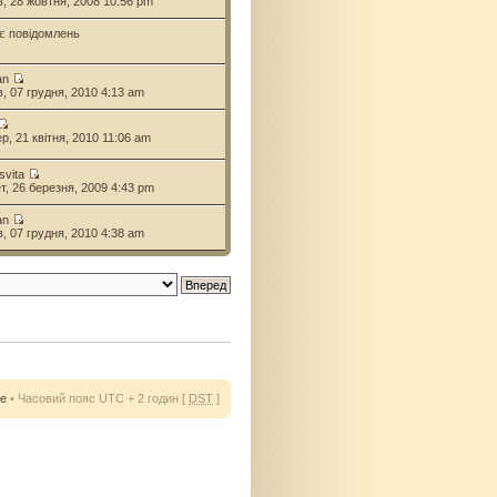
ів, 28 жовтня, 2008 10:56 pm
є повідомлень
an
ів, 07 грудня, 2010 4:13 am
ер, 21 квітня, 2010 11:06 am
svita
ет, 26 березня, 2009 4:43 pm
an
ів, 07 грудня, 2010 4:38 am
ie
• Часовий пояс UTC + 2 годин [
DST
]