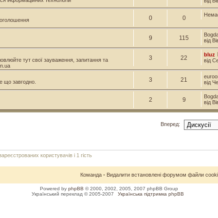
ся інформаційних технологій
від В
Нема
0
0
і оголошення
Bogd
9
115
від В
bluz
3
22
овлюйте тут свої зауваження, запитання та
від С
n.ua
euroo
3
21
е що завгодно.
від Ч
Bogd
2
9
від В
Вперед:
реєстрованих користувачів і 1 гість
Команда
•
Видалити встановлені форумом файли cook
Powered by
phpBB
© 2000, 2002, 2005, 2007 phpBB Group
Український переклад © 2005-2007
Українська підтримка phpBB