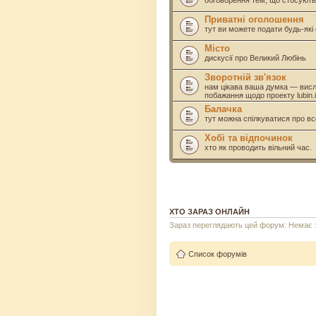
обговорення тем, що стосують
Приватні оголошення
тут ви можете подати будь-як
Місто
дискусії про Великий Любінь
Зворотній зв'язок
нам цікава ваша думка — висл
побажання щодо проекту lubin.i
Балачка
тут можна спілкуватися про вс
Хобі та відпочинок
хто як проводить вільний час.
ХТО ЗАРАЗ ОНЛАЙН
Зараз переглядають цей форум: Немає за
Список форумів