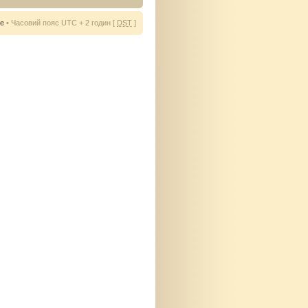
ie
• Часовий пояс UTC + 2 годин [
DST
]