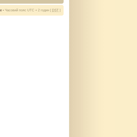
ie
• Часовий пояс UTC + 2 годин [
DST
]