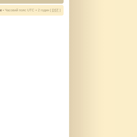
ie
• Часовий пояс UTC + 2 годин [
DST
]