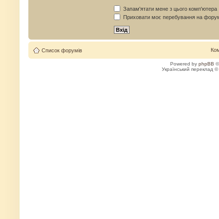
Запам'ятати мене з цього комп'ютера
Приховати моє перебування на форум
Ко
Список форумів
Powered by
phpBB
©
Український переклад 