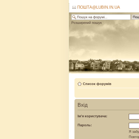
ПОШТА@LUBIN.IN.UA
Розширений пошук
Список форумів
Вхід
Ім'я користувача:
Пароль:
Я забу
Повтор