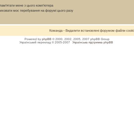
ам'ятати мене з цього комп'ютера
иховати моє перебування на форумі цього разу
Команда
•
Видалити встановлені форумом файли cook
Powered by
phpBB
© 2000, 2002, 2005, 2007 phpBB Group
Український переклад © 2005-2007
Українська підтримка phpBB