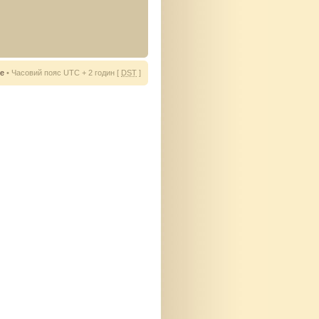
ie
• Часовий пояс UTC + 2 годин [
DST
]