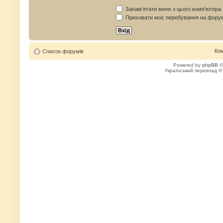
Запам'ятати мене з цього комп'ютера
Приховати моє перебування на форум
Ко
Список форумів
Powered by
phpBB
©
Український переклад 