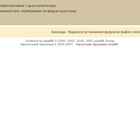
ам'ятати мене з цього комп'ютера
иховати моє перебування на форумі цього разу
Команда
•
Видалити встановлені форумом файли cook
Powered by
phpBB
© 2000, 2002, 2005, 2007 phpBB Group
Український переклад © 2005-2007
Українська підтримка phpBB