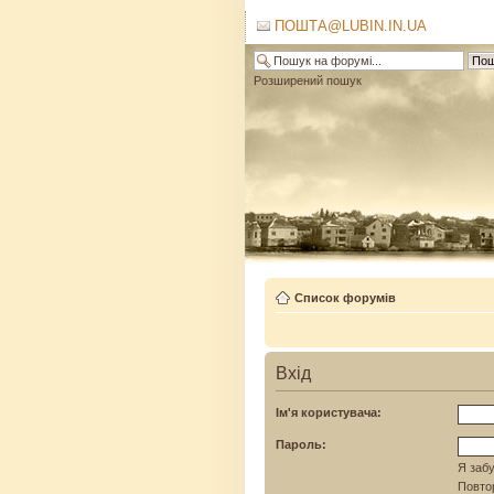
ПОШТА@LUBIN.IN.UA
Розширений пошук
Список форумів
Вхід
Ім'я користувача:
Пароль:
Я забу
Повтор