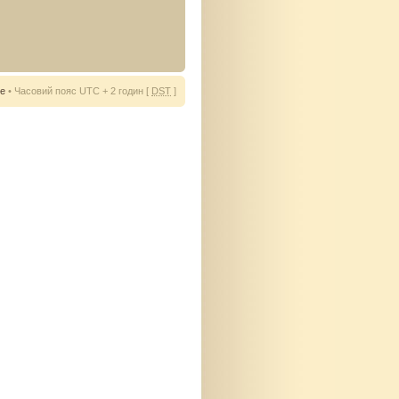
ie
• Часовий пояс UTC + 2 годин [
DST
]