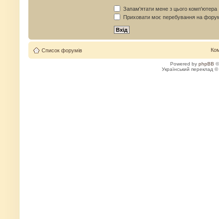
Запам'ятати мене з цього комп'ютера
Приховати моє перебування на форум
Ко
Список форумів
Powered by
phpBB
©
Український переклад 