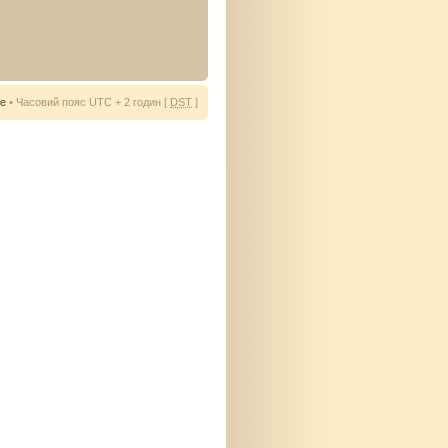
ie
• Часовий пояс UTC + 2 годин [
DST
]