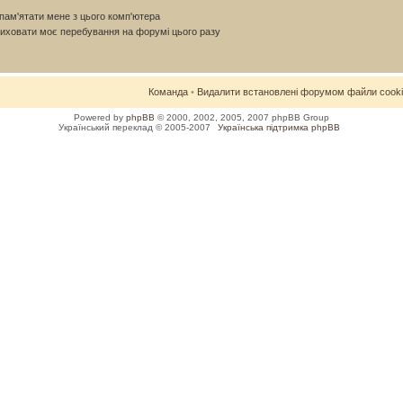
ам'ятати мене з цього комп'ютера
иховати моє перебування на форумі цього разу
Команда
•
Видалити встановлені форумом файли cook
Powered by
phpBB
© 2000, 2002, 2005, 2007 phpBB Group
Український переклад © 2005-2007
Українська підтримка phpBB