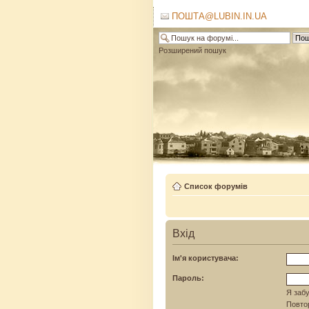
ПОШТА@LUBIN.IN.UA
Розширений пошук
Список форумів
Вхід
Ім'я користувача:
Пароль:
Я забу
Повтор