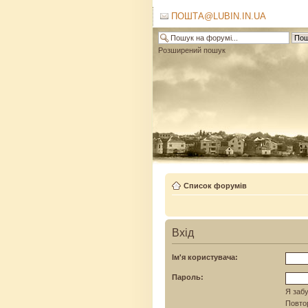
ПОШТА@LUBIN.IN.UA
Розширений пошук
Список форумів
Вхід
Ім'я користувача:
Пароль:
Я забу
Повтор