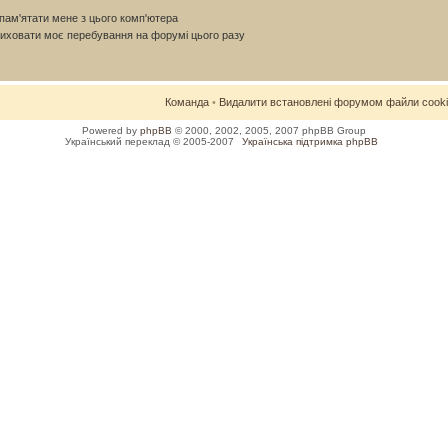
ам'ятати мене з цього комп'ютера
иховати моє перебування на форумі цього разу
Команда
•
Видалити встановлені форумом файли cook
Powered by
phpBB
© 2000, 2002, 2005, 2007 phpBB Group
Український переклад © 2005-2007
Українська підтримка phpBB