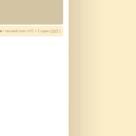
ie
• Часовий пояс UTC + 2 годин [
DST
]