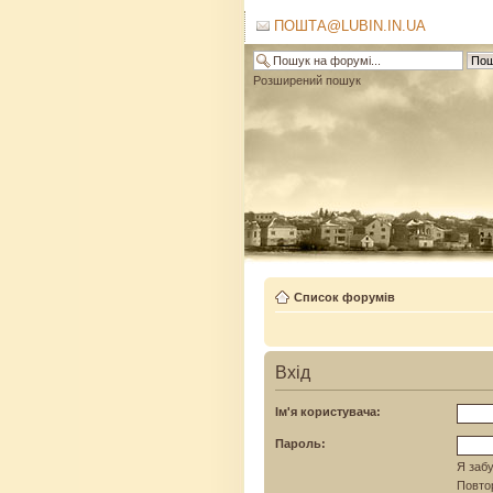
ПОШТА@LUBIN.IN.UA
Розширений пошук
Список форумів
Вхід
Ім'я користувача:
Пароль:
Я забу
Повтор