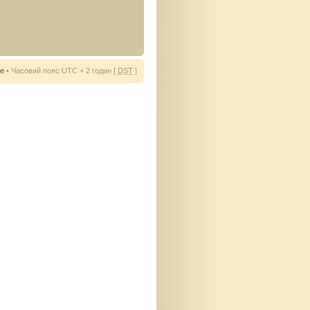
ie
• Часовий пояс UTC + 2 годин [
DST
]