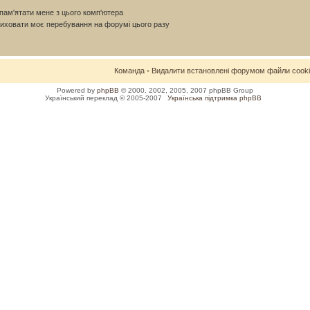
ам'ятати мене з цього комп'ютера
иховати моє перебування на форумі цього разу
Команда
•
Видалити встановлені форумом файли cook
Powered by
phpBB
© 2000, 2002, 2005, 2007 phpBB Group
Український переклад © 2005-2007
Українська підтримка phpBB