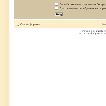
Запам'ятати мене з цього комп'ютера
Приховати моє перебування на форум
Ко
Список форумів
Powered by
phpBB
©
Український переклад 