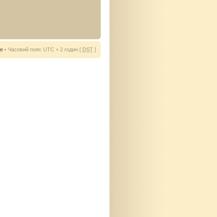
ie
• Часовий пояс UTC + 2 годин [
DST
]