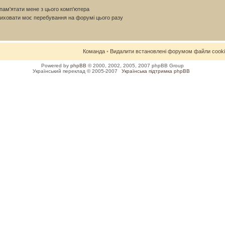
ам'ятати мене з цього комп'ютера
иховати моє перебування на форумі цього разу
Команда
•
Видалити встановлені форумом файли cook
Powered by
phpBB
© 2000, 2002, 2005, 2007 phpBB Group
Український переклад © 2005-2007
Українська підтримка phpBB