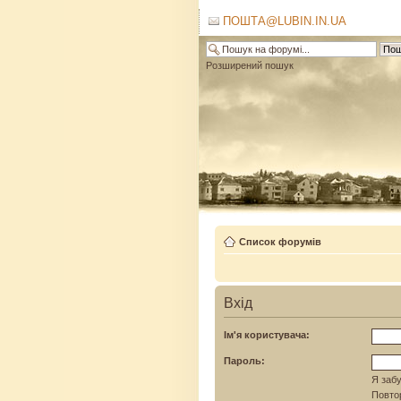
ПОШТА@LUBIN.IN.UA
Розширений пошук
Список форумів
Вхід
Ім'я користувача:
Пароль:
Я забу
Повтор