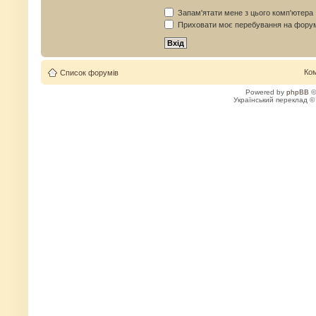
Запам'ятати мене з цього комп'ютера
Приховати моє перебування на форум
Ко
Список форумів
Powered by
phpBB
©
Український переклад 