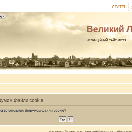
СТАТТІ
Великий 
НЕОФІЦІЙНИЙ САЙТ МІСТА
румом файли cookie
усі встановлені форумом файли cookie?
Команда
•
Видалити встановлені форумом файли cook