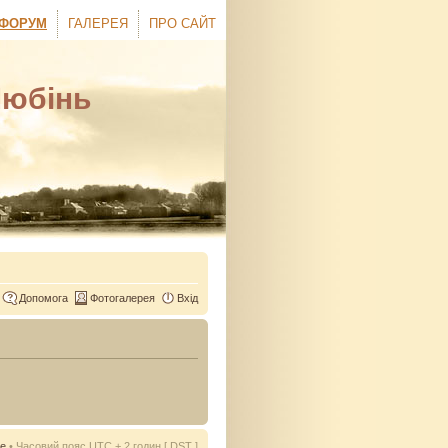
ФОРУМ
ГАЛЕРЕЯ
ПРО САЙТ
Любінь
Допомога
Фотогалерея
Вхід
ie
• Часовий пояс UTC + 2 годин [
DST
]