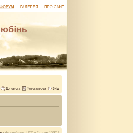
ФОРУМ
ГАЛЕРЕЯ
ПРО САЙТ
Любінь
Допомога
Фотогалерея
Вхід
ie
• Часовий пояс UTC + 2 годин [
DST
]