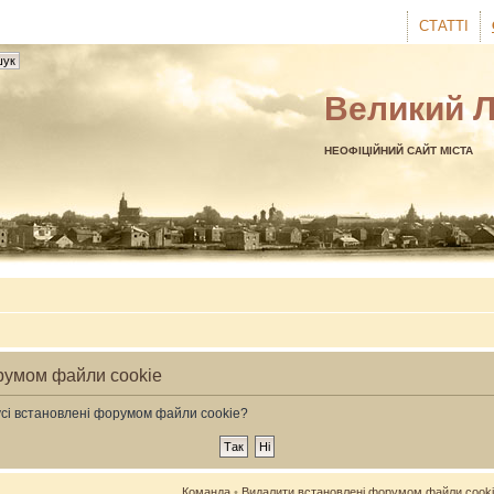
СТАТТІ
Великий 
НЕОФІЦІЙНИЙ САЙТ МІСТА
румом файли cookie
усі встановлені форумом файли cookie?
Команда
•
Видалити встановлені форумом файли cook