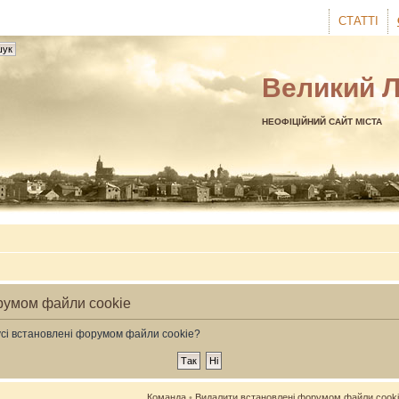
СТАТТІ
Великий 
НЕОФІЦІЙНИЙ САЙТ МІСТА
румом файли cookie
усі встановлені форумом файли cookie?
Команда
•
Видалити встановлені форумом файли cook