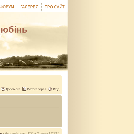
ФОРУМ
ГАЛЕРЕЯ
ПРО САЙТ
Любінь
Допомога
Фотогалерея
Вхід
ie
• Часовий пояс UTC + 2 годин [
DST
]