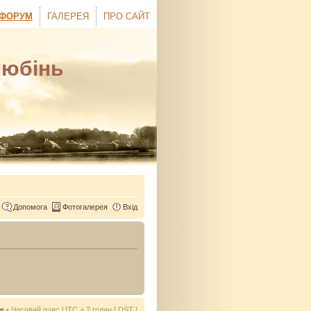
ФОРУМ
ГАЛЕРЕЯ
ПРО САЙТ
Любінь
Допомога
Фотогалерея
Вхід
ie
• Часовий пояс UTC + 2 годин [
DST
]