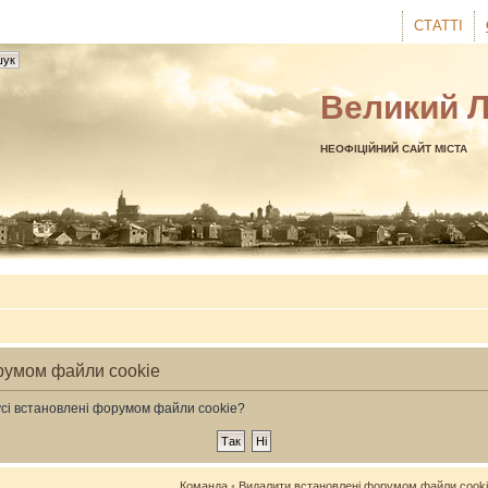
СТАТТІ
Великий 
НЕОФІЦІЙНИЙ САЙТ МІСТА
румом файли cookie
усі встановлені форумом файли cookie?
Команда
•
Видалити встановлені форумом файли cook