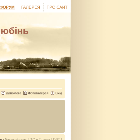
ФОРУМ
ГАЛЕРЕЯ
ПРО САЙТ
Любінь
Допомога
Фотогалерея
Вхід
ie
• Часовий пояс UTC + 2 годин [
DST
]