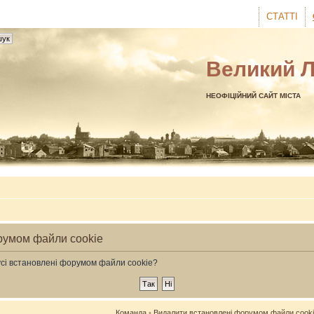
СТАТТІ
Великий 
НЕОФІЦІЙНИЙ САЙТ МІСТА
румом файли cookie
усі встановлені форумом файли cookie?
Команда
•
Видалити встановлені форумом файли cook