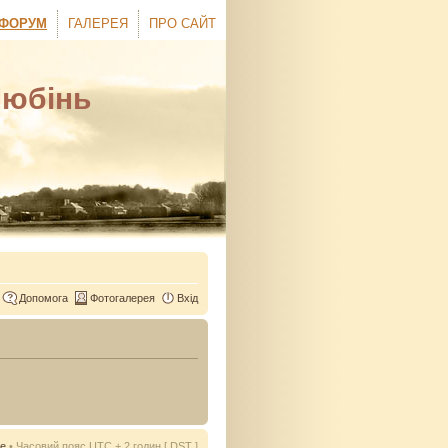
ФОРУМ
ГАЛЕРЕЯ
ПРО САЙТ
Любінь
Допомога
Фотогалерея
Вхід
ie
• Часовий пояс UTC + 2 годин [
DST
]