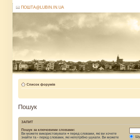
ПОШТА@LUBIN.IN.UA
Список форумів
Пошук
ЗАПИТ
Пошук за ключовими словами:
Ви можете використовувати
+
перед словами, які ви хочете
Шук
знайти та
-
перед словами, які непотрібно шукати. Ви можете