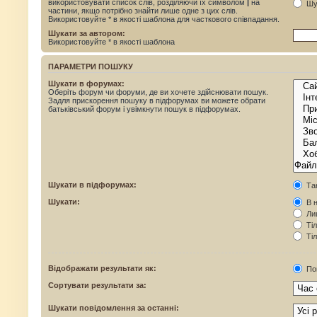
використовувати список слів, розділяючи їх символом
|
на
Шук
частини, якщо потрібно знайти лише одне з цих слів.
Використовуйте * в якості шаблона для часткового співпадання.
Шукати за автором:
Використовуйте * в якості шаблона
ПАРАМЕТРИ ПОШУКУ
Шукати в форумах:
Оберіть форум чи форуми, де ви хочете здійснювати пошук.
Задля прискорення пошуку в підфорумах ви можете обрати
батьківський форум і увімкнути пошук в підфорумах.
Шукати в підфорумах:
Та
Шукати:
В н
Лиш
Тіл
Тіл
Відображати результати як:
По
Сортувати результати за:
Шукати повідомлення за останні: