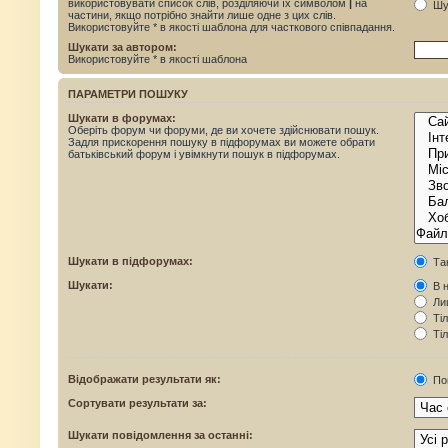
використовувати список слів, розділяючи їх символом
|
на
Шук
частини, якщо потрібно знайти лише одне з цих слів.
Використовуйте * в якості шаблона для часткового співпадання.
Шукати за автором:
Використовуйте * в якості шаблона
ПАРАМЕТРИ ПОШУКУ
Шукати в форумах:
Оберіть форум чи форуми, де ви хочете здійснювати пошук.
Задля прискорення пошуку в підфорумах ви можете обрати
батьківський форум і увімкнути пошук в підфорумах.
Шукати в підфорумах:
Та
Шукати:
В н
Лиш
Тіл
Тіл
Відображати результати як:
По
Сортувати результати за:
Шукати повідомлення за останні: