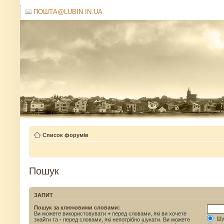
ПОШТА@LUBIN.IN.UA
Список форумів
Пошук
ЗАПИТ
Пошук за ключовими словами:
Ви можете використовувати
+
перед словами, які ви хочете
Шук
знайти та
-
перед словами, які непотрібно шукати. Ви можете