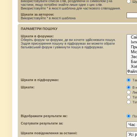
використовувати список слів, розділяючи їх символом
|
на
Шук
частини, якщо потрібно знайти лише одне з цих слів.
Використовуйте * в якості шаблона для часткового співпадання.
Шукати за автором:
Використовуйте * в якості шаблона
ПАРАМЕТРИ ПОШУКУ
Шукати в форумах:
Оберіть форум чи форуми, де ви хочете здійснювати пошук.
Задля прискорення пошуку в підфорумах ви можете обрати
батьківський форум і увімкнути пошук в підфорумах.
Шукати в підфорумах:
Та
Шукати:
В н
Лиш
Тіл
Тіл
Відображати результати як:
По
Сортувати результати за:
Шукати повідомлення за останні: