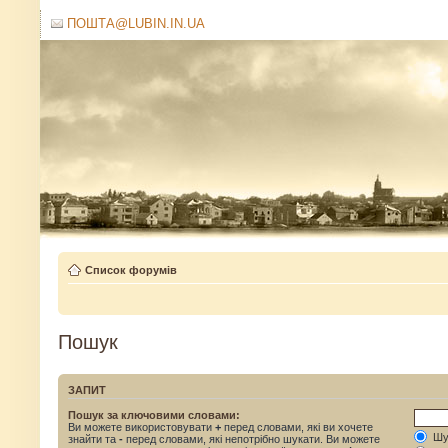
ПОШТА@LUBIN.IN.UA
Список форумів
Пошук
ЗАПИТ
Пошук за ключовими словами:
Ви можете використовувати
+
перед словами, які ви хочете
Шук
знайти та
-
перед словами, які непотрібно шукати. Ви можете