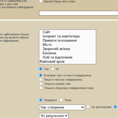
яючи їх символом
|
на
Шукати будь-яке слово
не з цих слів.
я часткового співпадання.
те здійснювати пошук.
мах ви можете обрати
 в підфорумах.
Так
Ні
В назвах тем і в тексті повідомлень
Лише в текстах повідомлень
Тільки в назвах тем
Тільки в першому повідомленні теми
Повідомл.
Теми
За зростанням