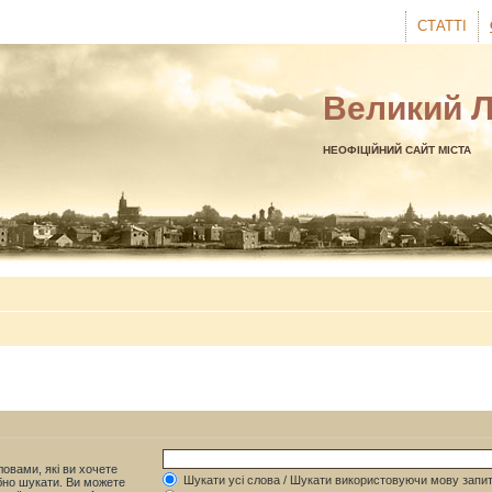
СТАТТІ
Великий 
НЕОФІЦІЙНИЙ САЙТ МІСТА
овами, які ви хочете
Шукати усі слова / Шукати використовуючи мову запит
бно шукати. Ви можете