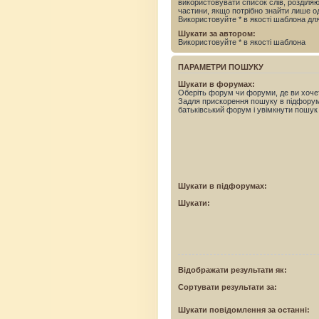
використовувати список слів, розділ
частини, якщо потрібно знайти лише од
Використовуйте * в якості шаблона дл
Шукати за автором:
Використовуйте * в якості шаблона
ПАРАМЕТРИ ПОШУКУ
Шукати в форумах:
Оберіть форум чи форуми, де ви хоче
Задля прискорення пошуку в підфору
батьківський форум і увімкнути пошук
Шукати в підфорумах:
Шукати:
Відображати результати як:
Сортувати результати за:
Шукати повідомлення за останні: