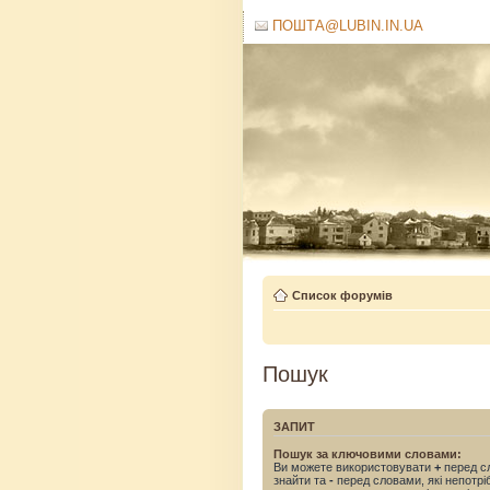
ПОШТА@LUBIN.IN.UA
Список форумів
Пошук
ЗАПИТ
Пошук за ключовими словами:
Ви можете використовувати
+
перед сл
знайти та
-
перед словами, які непотрі