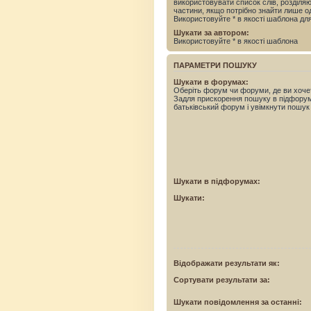
використовувати список слів, розділ
частини, якщо потрібно знайти лише од
Використовуйте * в якості шаблона дл
Шукати за автором:
Використовуйте * в якості шаблона
ПАРАМЕТРИ ПОШУКУ
Шукати в форумах:
Оберіть форум чи форуми, де ви хоче
Задля прискорення пошуку в підфору
батьківський форум і увімкнути пошук
Шукати в підфорумах:
Шукати:
Відображати результати як:
Сортувати результати за:
Шукати повідомлення за останні: