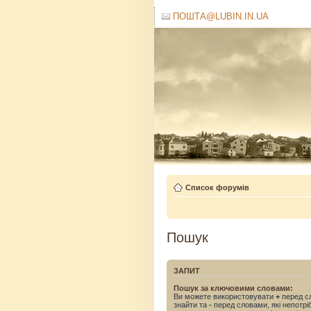
ПОШТА@LUBIN.IN.UA
Список форумів
Пошук
ЗАПИТ
Пошук за ключовими словами:
Ви можете використовувати
+
перед сл
знайти та
-
перед словами, які непотрі