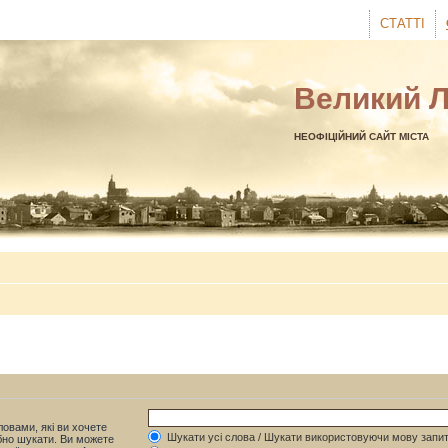
СТАТТІ
Великий 
НЕОФІЦІЙНИЙ САЙТ МІСТА
овами, які ви хочете
Шукати усі слова / Шукати використовуючи мову запит
бно шукати. Ви можете