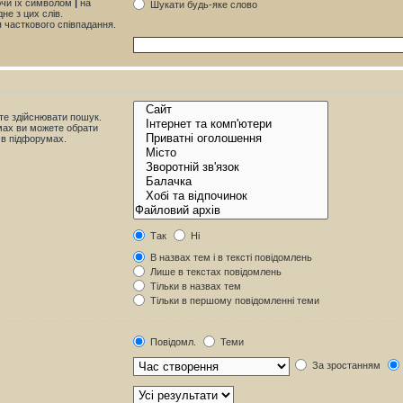
яючи їх символом
|
на
Шукати будь-яке слово
не з цих слів.
я часткового співпадання.
те здійснювати пошук.
мах ви можете обрати
 в підфорумах.
Так
Ні
В назвах тем і в тексті повідомлень
Лише в текстах повідомлень
Тільки в назвах тем
Тільки в першому повідомленні теми
Повідомл.
Теми
За зростанням