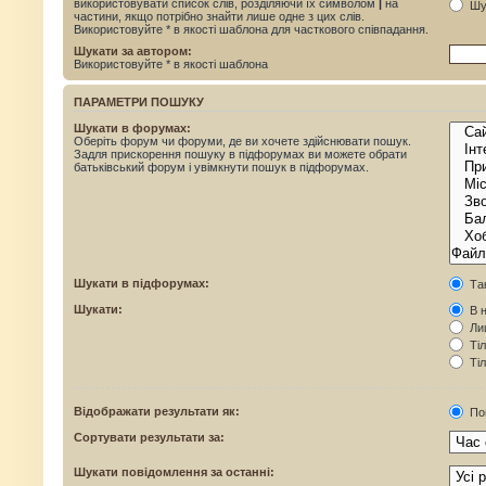
використовувати список слів, розділяючи їх символом
|
на
Шук
частини, якщо потрібно знайти лише одне з цих слів.
Використовуйте * в якості шаблона для часткового співпадання.
Шукати за автором:
Використовуйте * в якості шаблона
ПАРАМЕТРИ ПОШУКУ
Шукати в форумах:
Оберіть форум чи форуми, де ви хочете здійснювати пошук.
Задля прискорення пошуку в підфорумах ви можете обрати
батьківський форум і увімкнути пошук в підфорумах.
Шукати в підфорумах:
Та
Шукати:
В н
Лиш
Тіл
Тіл
Відображати результати як:
По
Сортувати результати за:
Шукати повідомлення за останні: