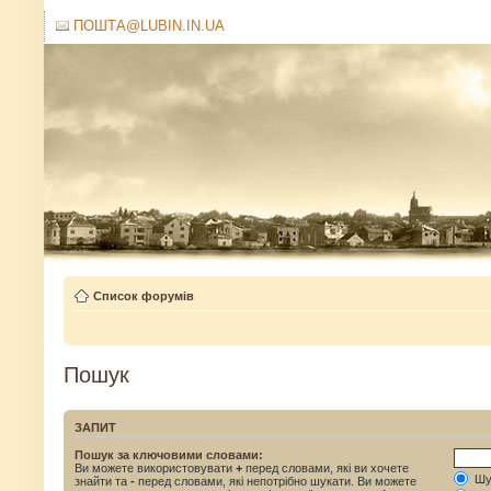
ПОШТА@LUBIN.IN.UA
Список форумів
Пошук
ЗАПИТ
Пошук за ключовими словами:
Ви можете використовувати
+
перед словами, які ви хочете
Шук
знайти та
-
перед словами, які непотрібно шукати. Ви можете