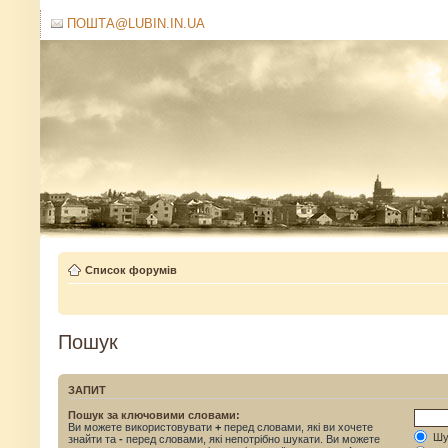
ПОШТА@LUBIN.IN.UA
Список форумів
Пошук
ЗАПИТ
Пошук за ключовими словами:
Ви можете використовувати
+
перед словами, які ви хочете
Шук
знайти та
-
перед словами, які непотрібно шукати. Ви можете