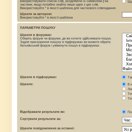
використовувати список слів, розділяючи їх символом
|
на
Шук
частини, якщо потрібно знайти лише одне з цих слів.
Використовуйте * в якості шаблона для часткового співпадання.
Шукати за автором:
Використовуйте * в якості шаблона
ПАРАМЕТРИ ПОШУКУ
Шукати в форумах:
Оберіть форум чи форуми, де ви хочете здійснювати пошук.
Задля прискорення пошуку в підфорумах ви можете обрати
батьківський форум і увімкнути пошук в підфорумах.
Шукати в підфорумах:
Та
Шукати:
В н
Лиш
Тіл
Тіл
Відображати результати як:
По
Сортувати результати за:
Шукати повідомлення за останні: